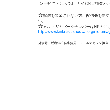
（メールソフトによっては、リンクに関して警告メッ
☆
配信を希望されない方、配信先を変更
い。
☆
メルマガのバックナンバーはHPのこ
http://www.kinki-soushoukai.org/merumag
発信元 近畿双松会事務局 メールマガジン担当