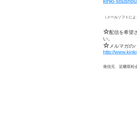
kinki-sousho
（メールソフトによ
☆
配信を希望
い。
☆
メルマガの
http://www.kin
発信元 近畿双松