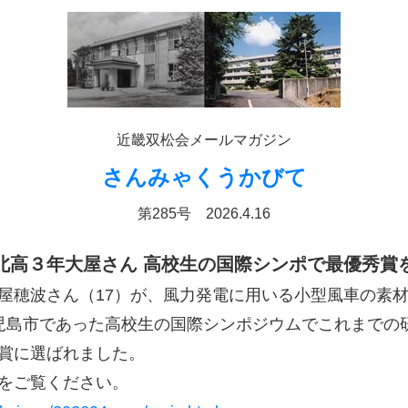
近畿双松会メールマガジン
さんみゃくうかびて
第285号 2026.4.16
北高３年大屋さん 高校生の国際シンポで最優秀賞
屋穂波さん（17）が、風力発電に用いる小型風車の素
児島市であった高校生の国際シンポジウムでこれまでの
賞に選ばれました。
をご覧ください。