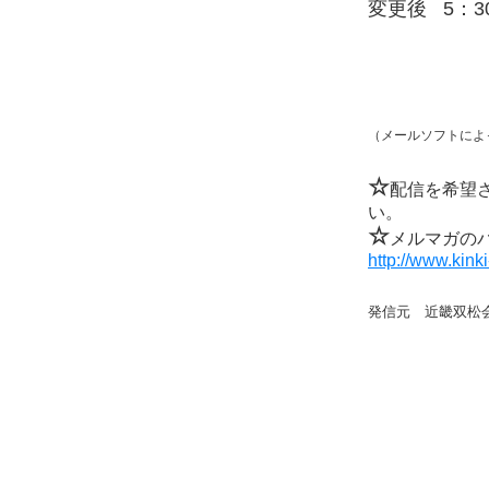
変更後 5：3
（メールソフトによ
☆
配信を希望
い。
☆
メルマガの
http://www.kin
発信元 近畿双松