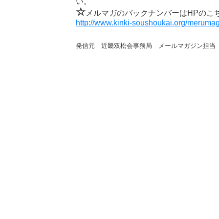
い。
☆
メルマガのバックナンバーはHPのこ
http://www.kinki-soushoukai.org/merumag
発信元 近畿双松会事務局 メールマガジン担当