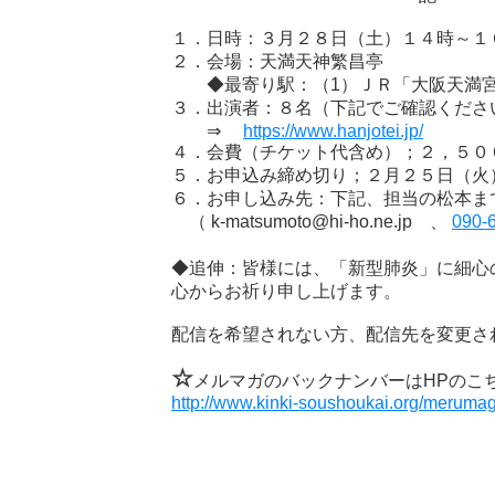
１．日時：３月２８日（土）１４時～１
２．会場：天満天神繁昌亭
◆最寄り駅：（1）ＪＲ「大阪天満宮
３．出演者：８名（下記でご確認くださ
⇒
https://www.hanjotei.jp/
４．会費（チケット代含め）；２，５０
５．お申込み締め切り；２月２５日（火
６．お申し込み先：下記、担当の松本ま
（ k-matsumoto@hi-ho.ne.jp 、
090-
◆追伸：皆様には、「新型肺炎」に細心
心からお祈り申し上げます。
配信を希望されない方、配信先を変更さ
☆
メルマガのバックナンバーはHPのこ
http://www.kinki-soushoukai.org/merumag