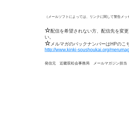
（メールソフトによっては、リンクに関して警告メッ
☆
配信を希望されない方、配信先を変更
い。
☆
メルマガのバックナンバーはHPのこ
http://www.kinki-soushoukai.org/merumag
発信元 近畿双松会事務局 メールマガジン担当