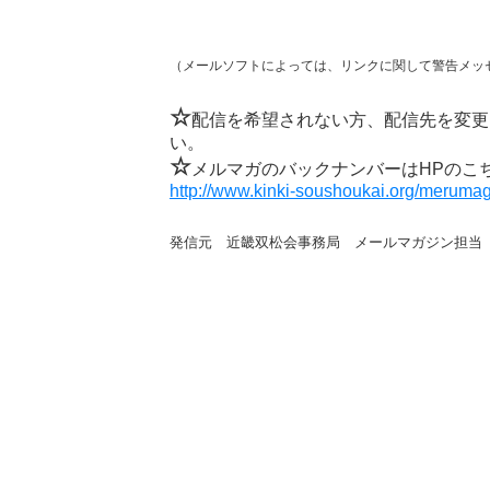
（メールソフトによっては、リンクに関して警告メッ
☆
配信を希望されない方、配信先を変更
い。
☆
メルマガのバックナンバーはHPのこ
http://www.kinki-soushoukai.org/merumag
発信元 近畿双松会事務局 メールマガジン担当