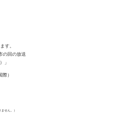
れます。
市の回の放送
）」
国際）
りません。）