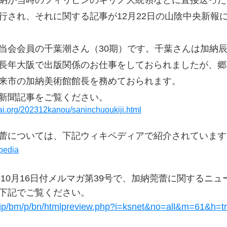
納が当時のフィリピンのキリノ大統領などに直接送った
行され、それに関する記事が12月22日の山陰中央新報
当会会員の千葉潮さん（30期）です。千葉さんは加納
長年大阪で出版関係のお仕事をしておられましたが、郷
来市の加納美術館館長を務めておられます。
新聞記事をご覧ください。
ai.org/202312kanou/saninchuoukiji.html
蕾については、下記ウィキペディアで紹介されています
edia
0年10月16日付メルマガ第39号で、加納莞蕾に関するニ
下記でご覧ください。
b.jp/bm/p/bn/htmlpreview.php?i=ksnet&no=all&m=61&h=t