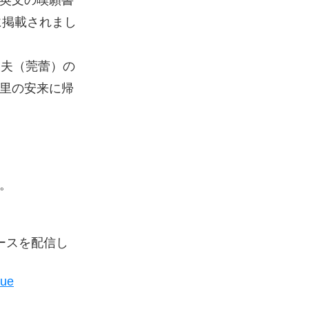
英文の嘆願書
に掲載されまし
辰夫（莞蕾）の
里の安来に帰
。
ュースを配信し
rue