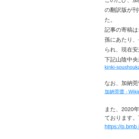
このたび、加
の翻訳版が刊
た。
記事の寄稿は
孫にあたり、
られ、現在安
下記山陰中央
kinki-soushouk
なお、加納莞
加納莞蕾 - Wikip
また、202
ております。
https://p.bm