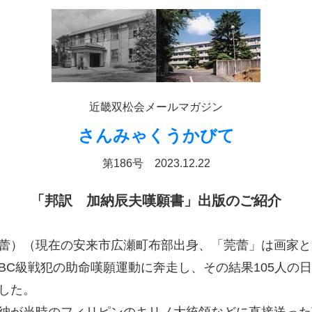
近畿双松会メールマガジン
さんみゃくうかびて
第186号 2023.12.22
「邦訳 加納辰夫嘆願書」出版のご紹介
蕾）（現在の安来市広瀬町布部出身、「莞蕾」は画家と
BC級戦犯の助命嘆願運動に奔走し、その結果105人の
した。