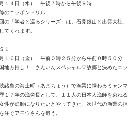
９月１４日（水） 午後７時から午後９時
修のニッポンドリル
回の「学者と巡るシリーズ」は、石見銀山と出雲大社。
してくれます。
Ｓ１
９月１６日（金） 午前０時２５分から午前０時５０分
国地方推し！ さんいんスペシャル▽故郷と決めたニッ
岐諸島の海士町（あまちょう）で漁業に携わるミャンマ
歴１７年の漁労長として、１１人の日本人漁師を束ねる
女性が漁師になりたいとやってきた。次世代の漁業の担
を注ぐアモウさんを追う。