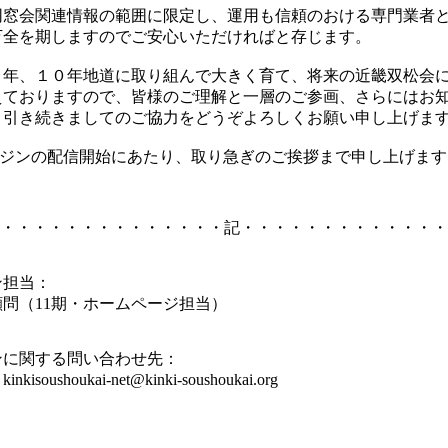
同窓会関連情報の範囲に限定し、運用も信頼のおける専門業者
万全を期しますのでご安心いただければと存じます。
５年、１０年地道に取り組んで大きく育て、将来の近畿双松会
えておりますので、皆様のご理解と一層のご参画、さらにはお
、引き続きましてのご協力をどうぞよろしくお願い申し上げま
ジンの配信開始にあたり、取り急ぎのご挨拶まで申し上げます
・・・・・・・・・・・・・・記・・・・・・・・・・・・・
ン担当：
（11期・ホームページ担当）
ンに関する問い合わせ先：
ushoukai-net@kinki-soushoukai.org