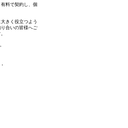
と有料で契約し、個
に大きく役立つよう
知り合いの皆様へご
す。
。
・